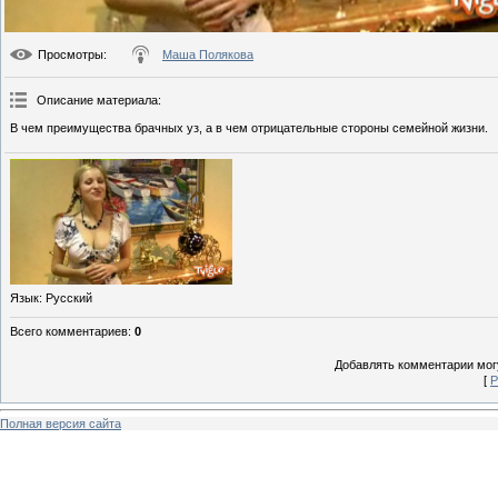
Просмотры
:
Маша Полякова
Описание материала
:
В чем преимущества брачных уз, а в чем отрицательные стороны семейной жизни.
Язык
: Русский
Всего комментариев
:
0
Добавлять комментарии могу
[
Р
Полная версия сайта