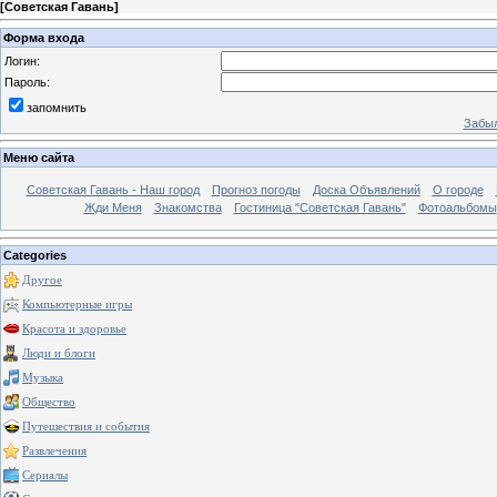
[
Советская Гавань
]
Форма входа
Логин:
Пароль:
запомнить
Забыл
Меню сайта
Советская Гавань - Наш город
Прогноз погоды
Доска Объявлений
О городе
Жди Меня
Знакомства
Гостиница "Советская Гавань"
Фотоальбомы
Categories
Другое
Компьютерные игры
Красота и здоровье
Люди и блоги
Музыка
Общество
Путешествия и события
Развлечения
Сериалы