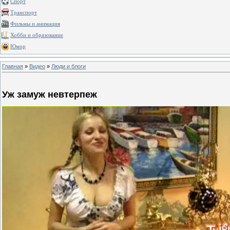
Спорт
Транспорт
Фильмы и анимация
Хобби и образование
Юмор
Главная
»
Видео
»
Люди и блоги
Уж замуж невтерпеж