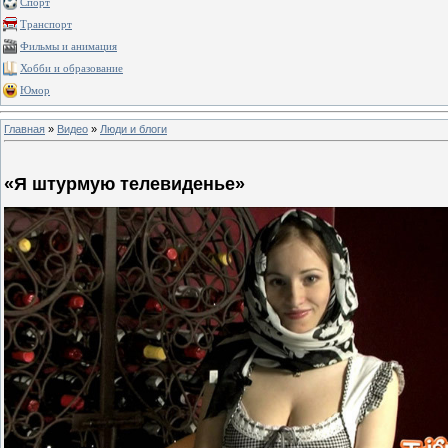
Спорт
Транспорт
Фильмы и анимация
Хобби и образование
Юмор
Главная
»
Видео
»
Люди и блоги
«Я штурмую телевиденье»