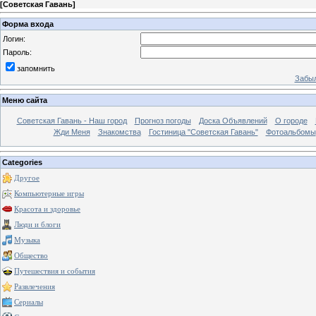
[
Советская Гавань
]
Форма входа
Логин:
Пароль:
запомнить
Забыл
Меню сайта
Советская Гавань - Наш город
Прогноз погоды
Доска Объявлений
О городе
Жди Меня
Знакомства
Гостиница "Советская Гавань"
Фотоальбомы
Categories
Другое
Компьютерные игры
Красота и здоровье
Люди и блоги
Музыка
Общество
Путешествия и события
Развлечения
Сериалы