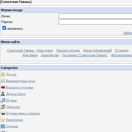
[
Советская Гавань
]
Форма входа
Логин:
Пароль:
запомнить
Забыл
Меню сайта
Советская Гавань - Наш город
Прогноз погоды
Доска Объявлений
О городе
Жди Меня
Знакомства
Гостиница "Советская Гавань"
Фотоальбомы
Categories
Другое
Компьютерные игры
Красота и здоровье
Люди и блоги
Музыка
Общество
Путешествия и события
Развлечения
Сериалы