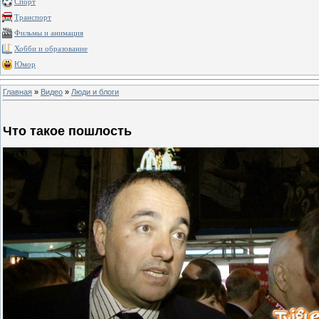
Спорт
Транспорт
Фильмы и анимация
Хобби и образование
Юмор
Главная
»
Видео
»
Люди и блоги
Что такое пошлость