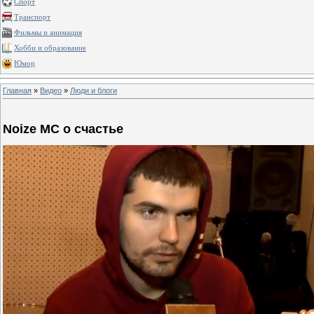
Спорт
Транспорт
Фильмы и анимация
Хобби и образование
Юмор
Главная
»
Видео
»
Люди и блоги
Noize MC о счастье