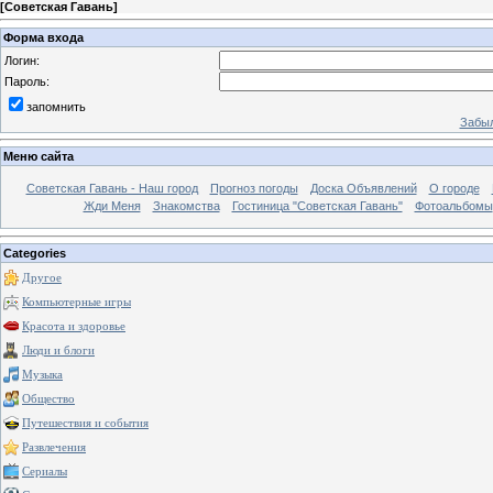
[
Советская Гавань
]
Форма входа
Логин:
Пароль:
запомнить
Забыл
Меню сайта
Советская Гавань - Наш город
Прогноз погоды
Доска Объявлений
О городе
Жди Меня
Знакомства
Гостиница "Советская Гавань"
Фотоальбомы
Categories
Другое
Компьютерные игры
Красота и здоровье
Люди и блоги
Музыка
Общество
Путешествия и события
Развлечения
Сериалы