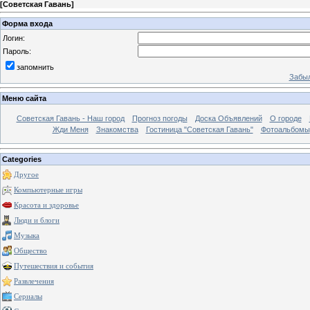
[
Советская Гавань
]
Форма входа
Логин:
Пароль:
запомнить
Забыл
Меню сайта
Советская Гавань - Наш город
Прогноз погоды
Доска Объявлений
О городе
Жди Меня
Знакомства
Гостиница "Советская Гавань"
Фотоальбомы
Categories
Другое
Компьютерные игры
Красота и здоровье
Люди и блоги
Музыка
Общество
Путешествия и события
Развлечения
Сериалы