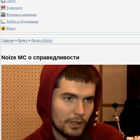
Спорт
Транспорт
Фильмы и анимация
Хобби и образование
Юмор
Главная
»
Видео
»
Люди и блоги
Noize MC о справедливости