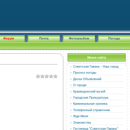
Форум
Почта
Фотоальбом
Погода
Меню сайта
Советская Гавань - Наш город
Прогноз погоды
Доска Объявлений
О городе
Краеведческий музей
Городская Прокуратура
Криминальная хроника
Телефонный справочник
Жди Меня
Знакомства
Гостиница "Советская Гавань"