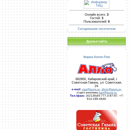
Онлайн всего:
3
Гостей:
3
Пользователей:
0
Сегодняшние посетители
Друзья сайта
Фирма Коппи-Рем
682800, Хабаровский край, г.
Советская Гавань, ул. Советская,
24.
e-mail
:
osa@sovg.ru
,
shnn@sovg.ru
,
отдел рекламы
kag@sovg.ru
Тел./факс:
(42138)45-777,4-87-87, +7-
914-188-4848.