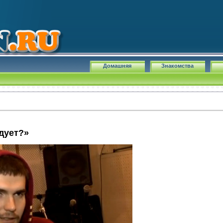
Домашняя
Знакомства
дует?»