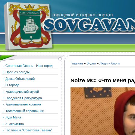
Главная
»
Видео
»
Люди и блоги
Советская Гавань - Наш город
Прогноз погоды
Доска Объявлений
Noize MC: «Что меня ра
О городе
Краеведческий музей
Городская Прокуратура
Криминальная хроника
Телефонный справочник
Жди Меня
Знакомства
Гостиница "Советская Гавань"