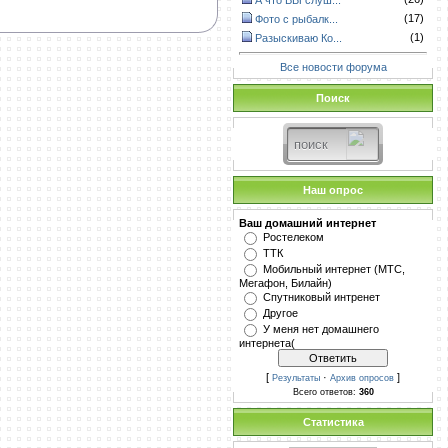
А что ВЫ слуш...
(17)
Фото с рыбалк...
(1)
Разыскиваю Ко...
Все новости форума
Поиск
Наш опрос
Ваш домашний интернет
Ростелеком
ТТК
Мобильный интернет (МТС,
Мегафон, Билайн)
Спутниковый интренет
Другое
У меня нет домашнего
интернета(
[
·
]
Результаты
Архив опросов
Всего ответов:
360
Статистика