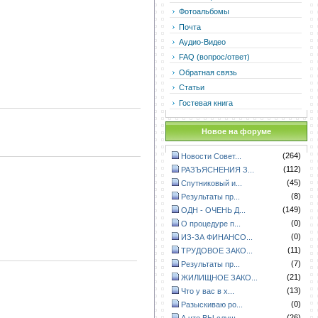
Фотоальбомы
Почта
Аудио-Видео
FAQ (вопрос/ответ)
Обратная связь
Статьи
Гостевая книга
Новое на форуме
(264)
Новости Совет...
(112)
РАЗЪЯСНЕНИЯ З...
(45)
Спутниковый и...
(8)
Результаты пр...
(149)
ОДН - ОЧЕНЬ Д...
(0)
О процедуре п...
(0)
ИЗ-ЗА ФИНАНСО...
(11)
ТРУДОВОЕ ЗАКО...
(7)
Результаты пр...
(21)
ЖИЛИЩНОЕ ЗАКО...
(13)
Что у вас в х...
(0)
Разыскиваю ро...
(26)