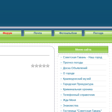
Форум
Почта
Фотоальбом
Погода
Меню сайта
Советская Гавань - Наш город
Прогноз погоды
Доска Объявлений
О городе
Краеведческий музей
Городская Прокуратура
Криминальная хроника
Телефонный справочник
Жди Меня
Знакомства
Гостиница "Советская Гавань"