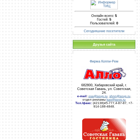
Онлайн всего:
5
Гостей:
5
Пользователей:
0
Сегодняшние посетители
Друзья сайта
Фирма Коппи-Рем
682800, Хабаровский край, г.
Советская Гавань, ул. Советская,
24.
e-mail
:
osa@sovg.ru
,
shnn@sovg.ru
,
отдел рекламы
kag@sovg.ru
Тел./факс:
(42138)45-777,4-87-87, +7-
914-188-4848.