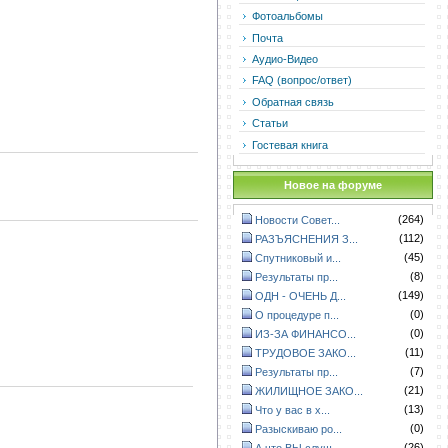
Фотоальбомы
Почта
Аудио-Видео
FAQ (вопрос/ответ)
Обратная связь
Статьи
Гостевая книга
Новое на форуме
(264)
Новости Совет...
(112)
РАЗЪЯСНЕНИЯ З...
(45)
Спутниковый и...
(8)
Результаты пр...
(149)
ОДН - ОЧЕНЬ Д...
(0)
О процедуре п...
(0)
ИЗ-ЗА ФИНАНСО...
(11)
ТРУДОВОЕ ЗАКО...
(7)
Результаты пр...
(21)
ЖИЛИЩНОЕ ЗАКО...
(13)
Что у вас в х...
(0)
Разыскиваю ро...
(26)