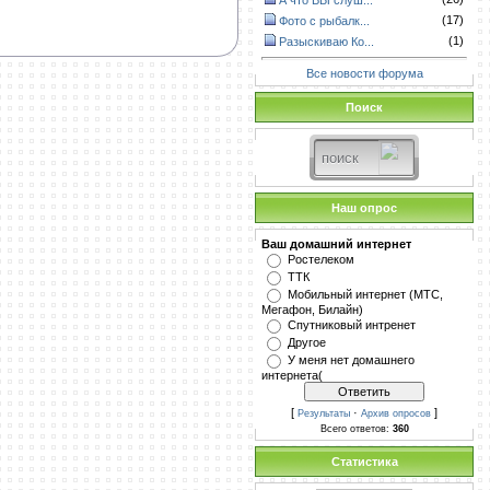
А что ВЫ слуш...
(17)
Фото с рыбалк...
(1)
Разыскиваю Ко...
Все новости форума
Поиск
Наш опрос
Ваш домашний интернет
Ростелеком
ТТК
Мобильный интернет (МТС,
Мегафон, Билайн)
Спутниковый интренет
Другое
У меня нет домашнего
интернета(
[
·
]
Результаты
Архив опросов
Всего ответов:
360
Статистика