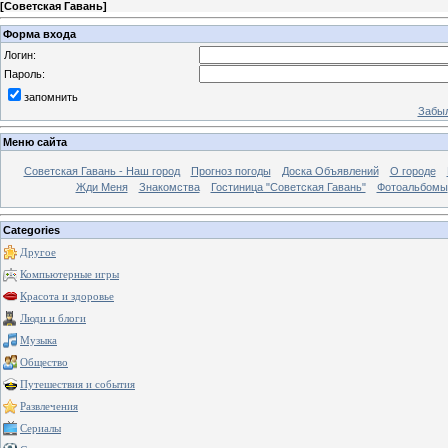
[
Советская Гавань
]
Форма входа
Логин:
Пароль:
запомнить
Забыл
Меню сайта
Советская Гавань - Наш город
Прогноз погоды
Доска Объявлений
О городе
Жди Меня
Знакомства
Гостиница "Советская Гавань"
Фотоальбомы
Categories
Другое
Компьютерные игры
Красота и здоровье
Люди и блоги
Музыка
Общество
Путешествия и события
Развлечения
Сериалы