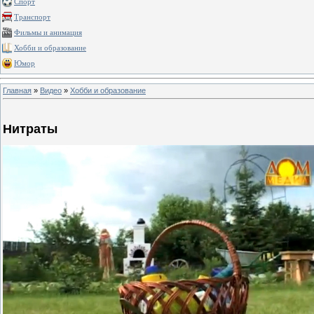
Спорт
Транспорт
Фильмы и анимация
Хобби и образование
Юмор
Главная
»
Видео
»
Хобби и образование
Нитраты