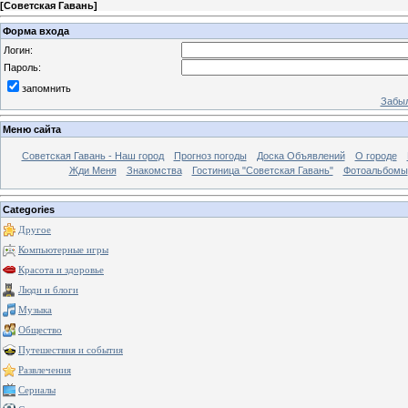
[
Советская Гавань
]
Форма входа
Логин:
Пароль:
запомнить
Забыл
Меню сайта
Советская Гавань - Наш город
Прогноз погоды
Доска Объявлений
О городе
Жди Меня
Знакомства
Гостиница "Советская Гавань"
Фотоальбомы
Categories
Другое
Компьютерные игры
Красота и здоровье
Люди и блоги
Музыка
Общество
Путешествия и события
Развлечения
Сериалы