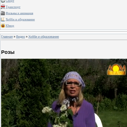
Спорт
Транспорт
Фильмы и анимация
Хобби и образование
Юмор
Главная
»
Видео
»
Хобби и образование
Розы