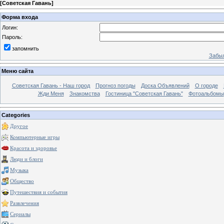
[
Советская Гавань
]
Форма входа
Логин:
Пароль:
запомнить
Забыл
Меню сайта
Советская Гавань - Наш город
Прогноз погоды
Доска Объявлений
О городе
Жди Меня
Знакомства
Гостиница "Советская Гавань"
Фотоальбомы
Categories
Другое
Компьютерные игры
Красота и здоровье
Люди и блоги
Музыка
Общество
Путешествия и события
Развлечения
Сериалы