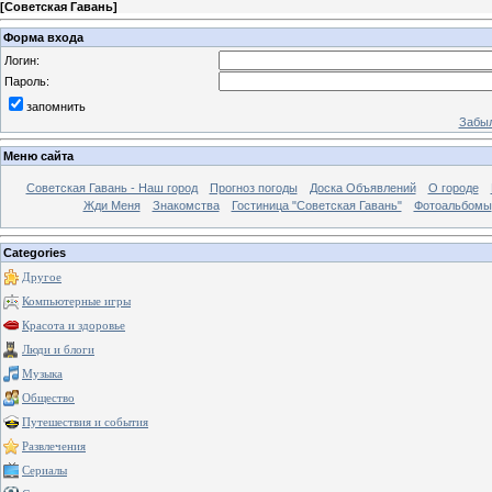
[
Советская Гавань
]
Форма входа
Логин:
Пароль:
запомнить
Забыл
Меню сайта
Советская Гавань - Наш город
Прогноз погоды
Доска Объявлений
О городе
Жди Меня
Знакомства
Гостиница "Советская Гавань"
Фотоальбомы
Categories
Другое
Компьютерные игры
Красота и здоровье
Люди и блоги
Музыка
Общество
Путешествия и события
Развлечения
Сериалы