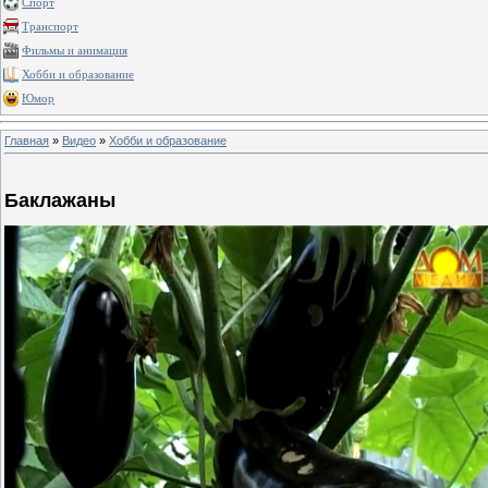
Спорт
Транспорт
Фильмы и анимация
Хобби и образование
Юмор
Главная
»
Видео
»
Хобби и образование
Баклажаны