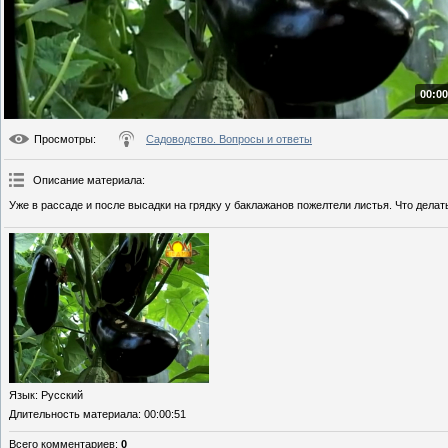
00:00
Просмотры
:
Садоводство. Вопросы и ответы
Описание материала
:
Уже в рассаде и после высадки на грядку у баклажанов пожелтели листья. Что делат
Язык
: Русский
Длительность материала
: 00:00:51
Всего комментариев
:
0