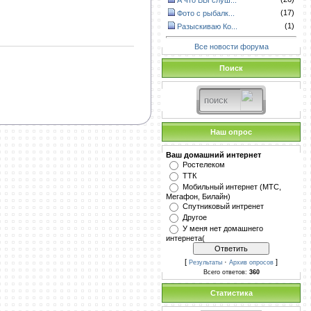
А что ВЫ слуш...
(17)
Фото с рыбалк...
(1)
Разыскиваю Ко...
Все новости форума
Поиск
Наш опрос
Ваш домашний интернет
Ростелеком
ТТК
Мобильный интернет (МТС,
Мегафон, Билайн)
Спутниковый интренет
Другое
У меня нет домашнего
интернета(
[
·
]
Результаты
Архив опросов
Всего ответов:
360
Статистика