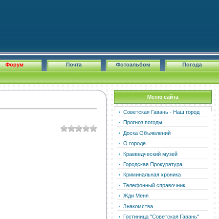
Форум
Почта
Фотоальбом
Погода
Меню сайта
Советская Гавань - Наш город
Прогноз погоды
Доска Объявлений
О городе
Краеведческий музей
Городская Прокуратура
Криминальная хроника
Телефонный справочник
Жди Меня
Знакомства
Гостиница "Советская Гавань"