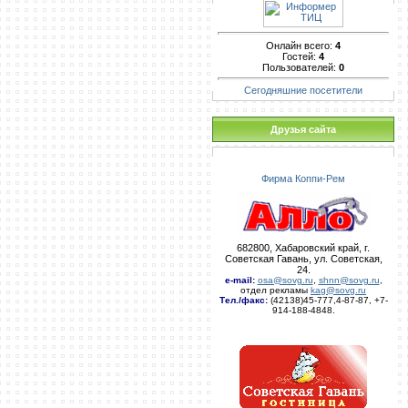
Онлайн всего:
4
Гостей:
4
Пользователей:
0
Сегодняшние посетители
Друзья сайта
Фирма Коппи-Рем
682800, Хабаровский край, г.
Советская Гавань, ул. Советская,
24.
e-mail
:
osa@sovg.ru
,
shnn@sovg.ru
,
отдел рекламы
kag@sovg.ru
Тел./факс:
(42138)45-777,4-87-87, +7-
914-188-4848.