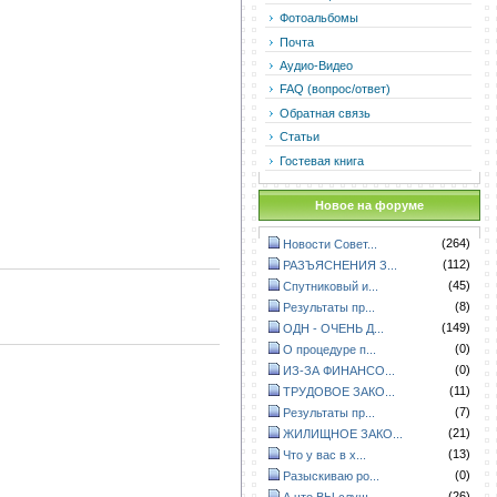
Фотоальбомы
Почта
Аудио-Видео
FAQ (вопрос/ответ)
Обратная связь
Статьи
Гостевая книга
Новое на форуме
(264)
Новости Совет...
(112)
РАЗЪЯСНЕНИЯ З...
(45)
Спутниковый и...
(8)
Результаты пр...
(149)
ОДН - ОЧЕНЬ Д...
(0)
О процедуре п...
(0)
ИЗ-ЗА ФИНАНСО...
(11)
ТРУДОВОЕ ЗАКО...
(7)
Результаты пр...
(21)
ЖИЛИЩНОЕ ЗАКО...
(13)
Что у вас в х...
(0)
Разыскиваю ро...
(26)