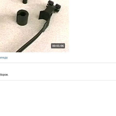
00:01:06
ипеда
боров.