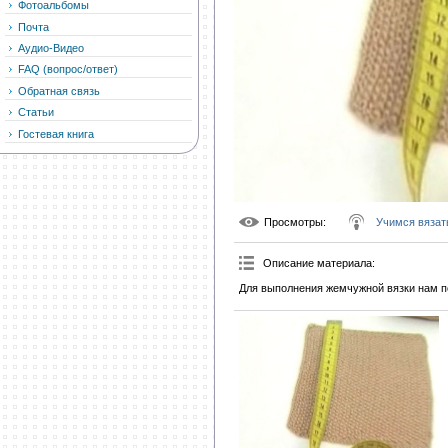
Фотоальбомы
Почта
Аудио-Видео
FAQ (вопрос/ответ)
Обратная связь
Статьи
Гостевая книга
Просмотры
:
Учимся вязат
Описание материала
:
Для выполнения жемчужной вязки нам по