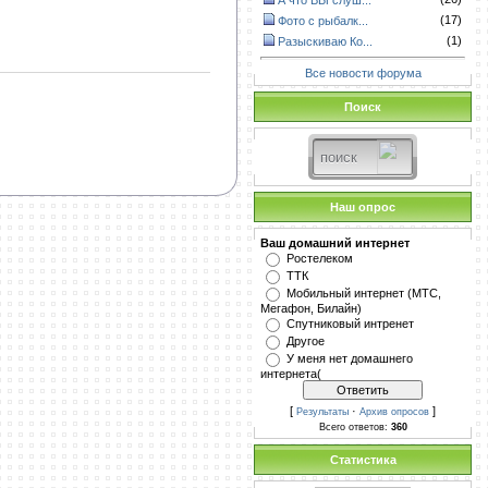
А что ВЫ слуш...
(17)
Фото с рыбалк...
(1)
Разыскиваю Ко...
Все новости форума
Поиск
Наш опрос
Ваш домашний интернет
Ростелеком
ТТК
Мобильный интернет (МТС,
Мегафон, Билайн)
Спутниковый интренет
Другое
У меня нет домашнего
интернета(
[
·
]
Результаты
Архив опросов
Всего ответов:
360
Статистика