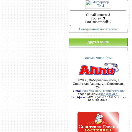
Онлайн всего:
3
Гостей:
3
Пользователей:
0
Сегодняшние посетители
Друзья сайта
Фирма Коппи-Рем
682800, Хабаровский край, г.
Советская Гавань, ул. Советская,
24.
e-mail
:
osa@sovg.ru
,
shnn@sovg.ru
,
отдел рекламы
kag@sovg.ru
Тел./факс:
(42138)45-777,4-87-87, +7-
914-188-4848.