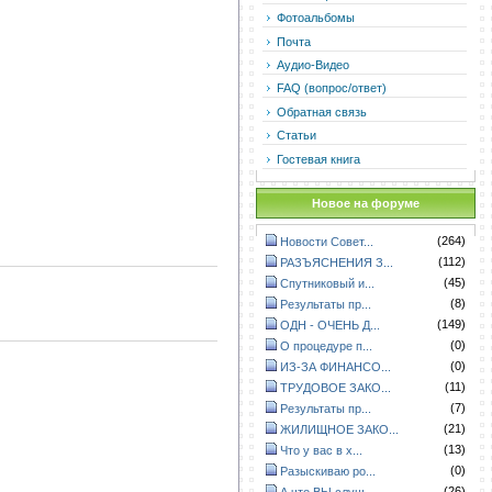
Фотоальбомы
Почта
Аудио-Видео
FAQ (вопрос/ответ)
Обратная связь
Статьи
Гостевая книга
Новое на форуме
(264)
Новости Совет...
(112)
РАЗЪЯСНЕНИЯ З...
(45)
Спутниковый и...
(8)
Результаты пр...
(149)
ОДН - ОЧЕНЬ Д...
(0)
О процедуре п...
(0)
ИЗ-ЗА ФИНАНСО...
(11)
ТРУДОВОЕ ЗАКО...
(7)
Результаты пр...
(21)
ЖИЛИЩНОЕ ЗАКО...
(13)
Что у вас в х...
(0)
Разыскиваю ро...
(26)