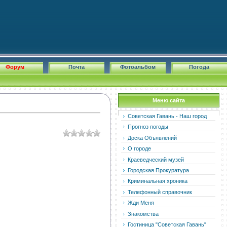
Форум
Почта
Фотоальбом
Погода
Меню сайта
Советская Гавань - Наш город
Прогноз погоды
Доска Объявлений
О городе
Краеведческий музей
Городская Прокуратура
Криминальная хроника
Телефонный справочник
Жди Меня
Знакомства
Гостиница "Советская Гавань"