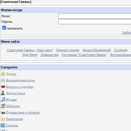
[
Советская Гавань
]
Форма входа
Логин:
Пароль:
запомнить
Забыл
Меню сайта
Советская Гавань - Наш город
Прогноз погоды
Доска Объявлений
О городе
Жди Меня
Знакомства
Гостиница "Советская Гавань"
Фотоальбомы
Categories
Другое
Компьютерные игры
Красота и здоровье
Люди и блоги
Музыка
Общество
Путешествия и события
Развлечения
Сериалы