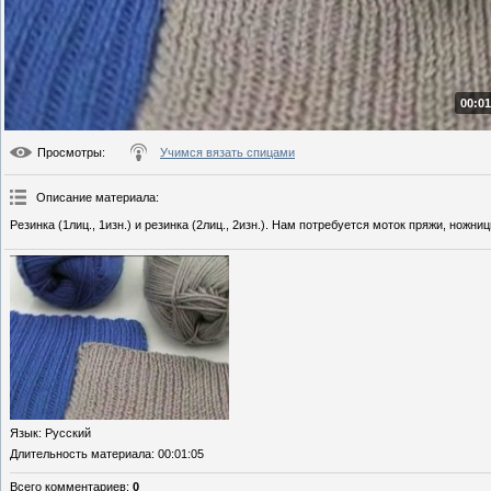
00:01
Просмотры
:
Учимся вязать спицами
Описание материала
:
Резинка (1лиц., 1изн.) и резинка (2лиц., 2изн.). Нам потребуется моток пряжи, ножн
Язык
: Русский
Длительность материала
: 00:01:05
Всего комментариев
:
0