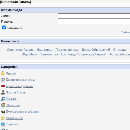
[
Советская Гавань
]
Форма входа
Логин:
Пароль:
запомнить
Забыл
Меню сайта
Советская Гавань - Наш город
Прогноз погоды
Доска Объявлений
О городе
Жди Меня
Знакомства
Гостиница "Советская Гавань"
Фотоальбомы
Categories
Другое
Компьютерные игры
Красота и здоровье
Люди и блоги
Музыка
Общество
Путешествия и события
Развлечения
Сериалы