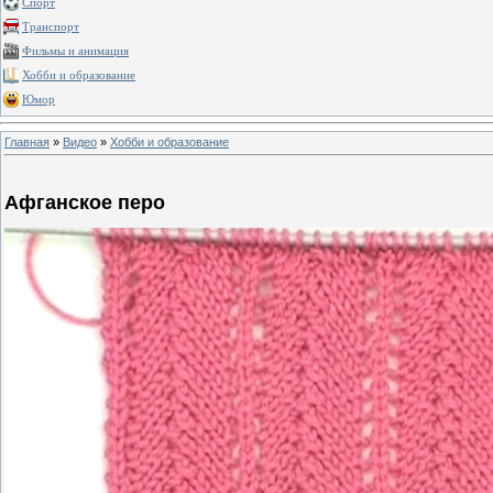
Спорт
Транспорт
Фильмы и анимация
Хобби и образование
Юмор
Главная
»
Видео
»
Хобби и образование
Афганское перо