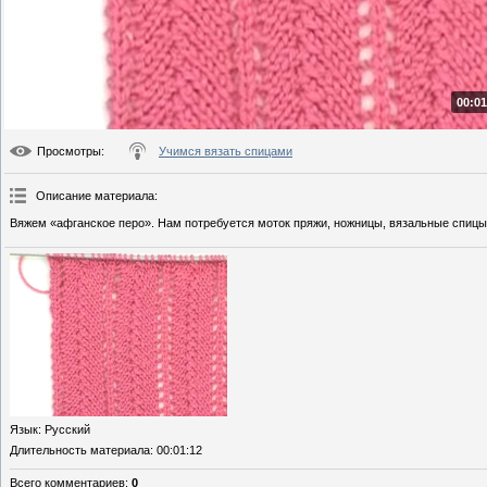
00:01
Просмотры
:
Учимся вязать спицами
Описание материала
:
Вяжем «афганское перо». Нам потребуется моток пряжи, ножницы, вязальные спицы 
Язык
: Русский
Длительность материала
: 00:01:12
Всего комментариев
:
0