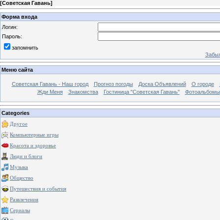
[
Советская Гавань
]
Форма входа
Логин:
Пароль:
запомнить
Забыл
Меню сайта
Советская Гавань - Наш город
Прогноз погоды
Доска Объявлений
О городе
Жди Меня
Знакомства
Гостиница "Советская Гавань"
Фотоальбомы
Categories
Другое
Компьютерные игры
Красота и здоровье
Люди и блоги
Музыка
Общество
Путешествия и события
Развлечения
Сериалы