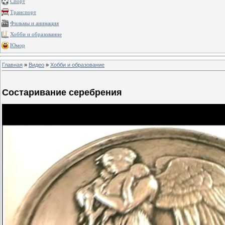
Спорт
Транспорт
Фильмы и анимация
Хобби и образование
Юмор
Главная
»
Видео
»
Хобби и образование
Состаривание серебрения