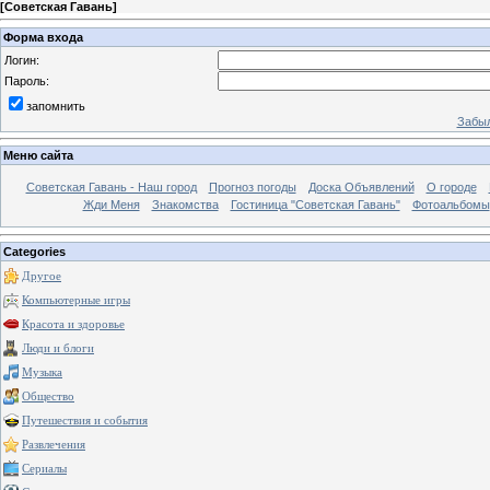
[
Советская Гавань
]
Форма входа
Логин:
Пароль:
запомнить
Забыл
Меню сайта
Советская Гавань - Наш город
Прогноз погоды
Доска Объявлений
О городе
Жди Меня
Знакомства
Гостиница "Советская Гавань"
Фотоальбомы
Categories
Другое
Компьютерные игры
Красота и здоровье
Люди и блоги
Музыка
Общество
Путешествия и события
Развлечения
Сериалы