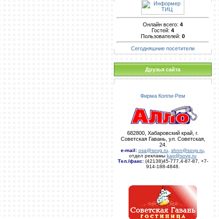
Онлайн всего:
4
Гостей:
4
Пользователей:
0
Сегодняшние посетители
Друзья сайта
Фирма Коппи-Рем
682800, Хабаровский край, г.
Советская Гавань, ул. Советская,
24.
e-mail
:
osa@sovg.ru
,
shnn@sovg.ru
,
отдел рекламы
kag@sovg.ru
Тел./факс:
(42138)45-777,4-87-87, +7-
914-188-4848.