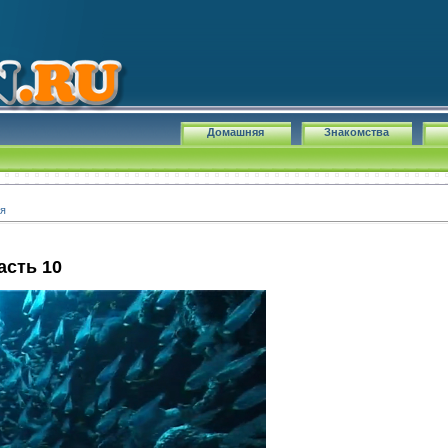
Домашняя
Знакомства
ия
асть 10