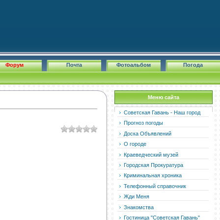
Форум
Почта
Фотоальбом
Погода
Меню сайта
Советская Гавань - Наш город
Прогноз погоды
Доска Объявлений
О городе
Краеведческий музей
Городская Прокуратура
Криминальная хроника
Телефонный справочник
Жди Меня
Знакомства
Гостиница "Советская Гавань"