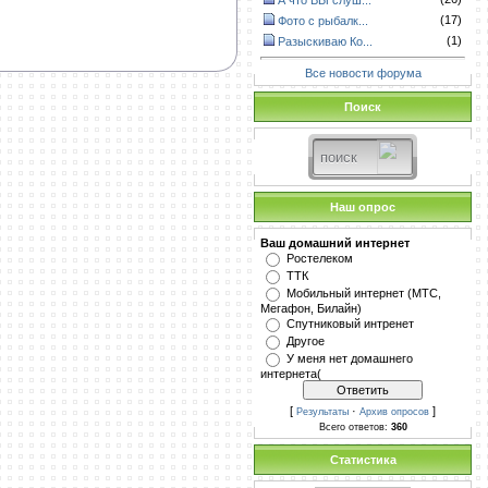
А что ВЫ слуш...
(17)
Фото с рыбалк...
(1)
Разыскиваю Ко...
Все новости форума
Поиск
Наш опрос
Ваш домашний интернет
Ростелеком
ТТК
Мобильный интернет (МТС,
Мегафон, Билайн)
Спутниковый интренет
Другое
У меня нет домашнего
интернета(
[
·
]
Результаты
Архив опросов
Всего ответов:
360
Статистика