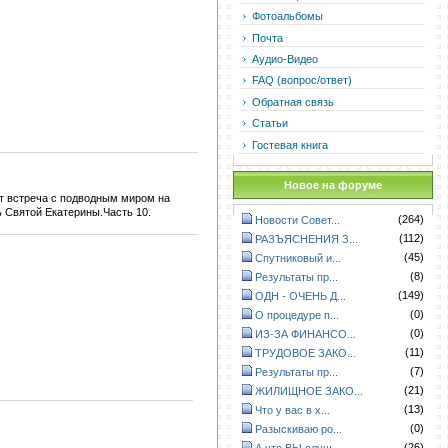
Фотоальбомы
Почта
Аудио-Видео
FAQ (вопрос/ответ)
Обратная связь
Статьи
Гостевая книга
Новое на форуме
ет встреча с подводным миром на
ь Святой Екатерины.Часть 10.
(264)
Новости Совет...
(112)
РАЗЪЯСНЕНИЯ З...
(45)
Спутниковый и...
(8)
Результаты пр...
(149)
ОДН - ОЧЕНЬ Д...
(0)
О процедуре п...
(0)
ИЗ-ЗА ФИНАНСО...
(11)
ТРУДОВОЕ ЗАКО...
(7)
Результаты пр...
(21)
ЖИЛИЩНОЕ ЗАКО...
(13)
Что у вас в х...
(0)
Разыскиваю ро...
(26)