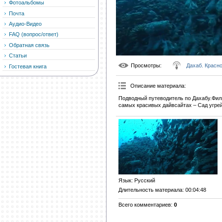
Фотоальбомы
Почта
Аудио-Видео
FAQ (вопрос/ответ)
Обратная связь
Статьи
Просмотры
:
Дахаб. Красн
Гостевая книга
Описание материала
:
Подводный путеводитель по Дахабу.Филь
самых красивых дайвсайтах – Сад угрей,
Язык
: Русский
Длительность материала
: 00:04:48
Всего комментариев
:
0