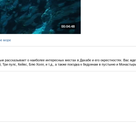
00:04:48
ое море
м рассказывает о наиболее интересных местах в Дахабе и его окрестностях. Вас жд
 Три пулс, Кейвс, Блю Холл, и т.д., а также поездка к бедуинам в пустыню и Монастыр