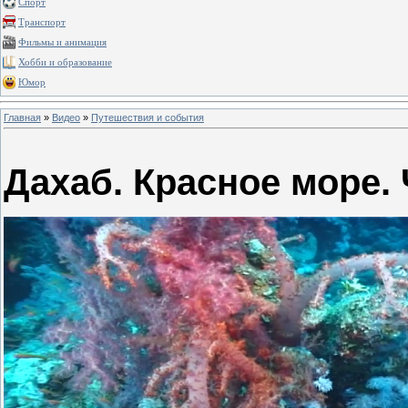
Спорт
Транспорт
Фильмы и анимация
Хобби и образование
Юмор
Главная
»
Видео
»
Путешествия и события
Дахаб. Красное море. 