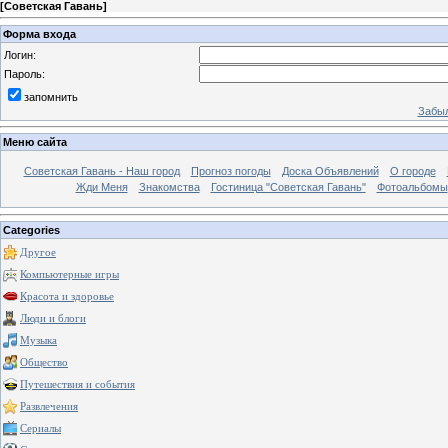
[
Советская Гавань
]
Форма входа
Логин:
Пароль:
запомнить
Забыл
Меню сайта
Советская Гавань - Наш город
Прогноз погоды
Доска Объявлений
О городе
Жди Меня
Знакомства
Гостиница "Советская Гавань"
Фотоальбомы
Categories
Другое
Компьютерные игры
Красота и здоровье
Люди и блоги
Музыка
Общество
Путешествия и события
Развлечения
Сериалы