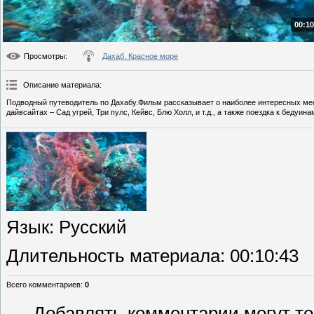
00:10
Просмотры
:
Дахаб. Красное море
Описание материала
:
Подводный путеводитель по Дахабу.Фильм рассказывает о наиболее интересных мес
дайвсайтах – Сад угрей, Три пулс, Кейвс, Блю Холл, и т.д., а также поездка к беду
Язык
: Русский
Длительность материала
: 00:10:43
Всего комментариев
:
0
Добавлять комментарии могут то