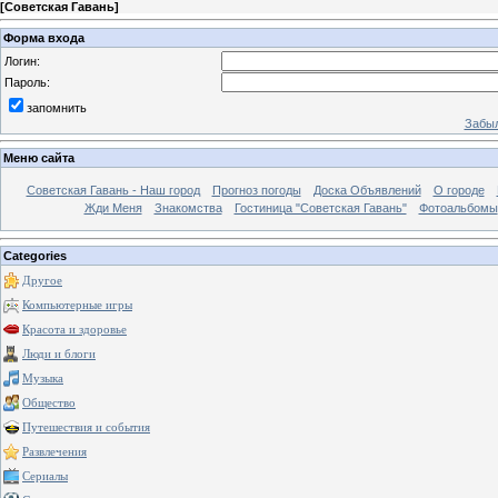
[
Советская Гавань
]
Форма входа
Логин:
Пароль:
запомнить
Забыл
Меню сайта
Советская Гавань - Наш город
Прогноз погоды
Доска Объявлений
О городе
Жди Меня
Знакомства
Гостиница "Советская Гавань"
Фотоальбомы
Categories
Другое
Компьютерные игры
Красота и здоровье
Люди и блоги
Музыка
Общество
Путешествия и события
Развлечения
Сериалы