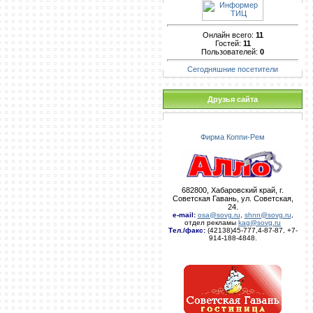
Онлайн всего:
11
Гостей:
11
Пользователей:
0
Сегодняшние посетители
Друзья сайта
Фирма Коппи-Рем
682800, Хабаровский край, г.
Советская Гавань, ул. Советская,
24.
e-mail
:
osa@sovg.ru
,
shnn@sovg.ru
,
отдел рекламы
kag@sovg.ru
Тел./факс:
(42138)45-777,4-87-87, +7-
914-188-4848.