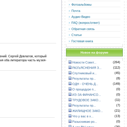
Фотоальбомы
Почта
Аудио-Видео
FAQ (вопрос/ответ)
Обратная связь
Статьи
Гостевая книга
Новое на форуме
ений. Сергей Довлатов, который
дня оба литератора часть музея-
(264)
Новости Совет...
(112)
РАЗЪЯСНЕНИЯ З...
(45)
Спутниковый и...
(8)
Результаты пр...
(149)
ОДН - ОЧЕНЬ Д...
(0)
О процедуре п...
(0)
ИЗ-ЗА ФИНАНСО...
(11)
ТРУДОВОЕ ЗАКО...
(7)
Результаты пр...
(21)
ЖИЛИЩНОЕ ЗАКО...
(13)
Что у вас в х...
(0)
Разыскиваю ро...
(26)