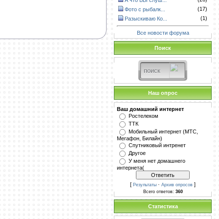
А что ВЫ слуш...
(17)
Фото с рыбалк...
(1)
Разыскиваю Ко...
Все новости форума
Поиск
Наш опрос
Ваш домашний интернет
Ростелеком
ТТК
Мобильный интернет (МТС,
Мегафон, Билайн)
Спутниковый интренет
Другое
У меня нет домашнего
интернета(
[
·
]
Результаты
Архив опросов
Всего ответов:
360
Статистика