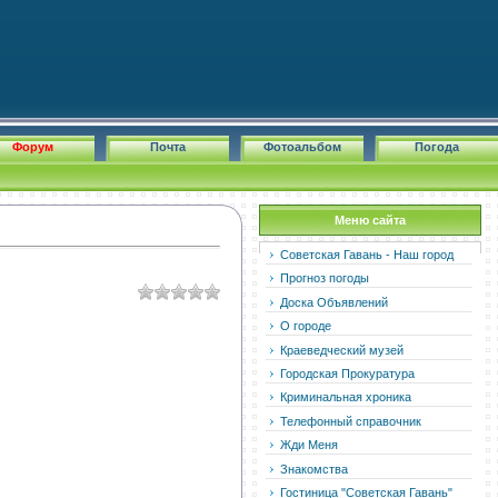
Форум
Почта
Фотоальбом
Погода
Меню сайта
Советская Гавань - Наш город
Прогноз погоды
Доска Объявлений
О городе
Краеведческий музей
Городская Прокуратура
Криминальная хроника
Телефонный справочник
Жди Меня
Знакомства
Гостиница "Советская Гавань"