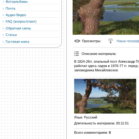
Фотоальбомы
Почта
Аудио-Видео
FAQ (вопрос/ответ)
Обратная связь
Статьи
Просмотры
:
Наша геогра
Гостевая книга
Описание материала
:
В 1824-26гг. опальный поэт Александр 
работал здесь гидом в 1976-77 гг. пере
заповедника Михайловское.
Язык
: Русский
Длительность материала
: 00:11:51
Всего комментариев
:
0