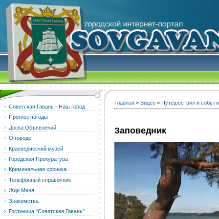
Главная
»
Видео
»
Путешествия и событ
Советская Гавань - Наш город
Прогноз погоды
Доска Объявлений
Заповедник
О городе
Краеведческий музей
Городская Прокуратура
Криминальная хроника
Телефонный справочник
Жди Меня
Знакомства
Гостиница "Советская Гавань"