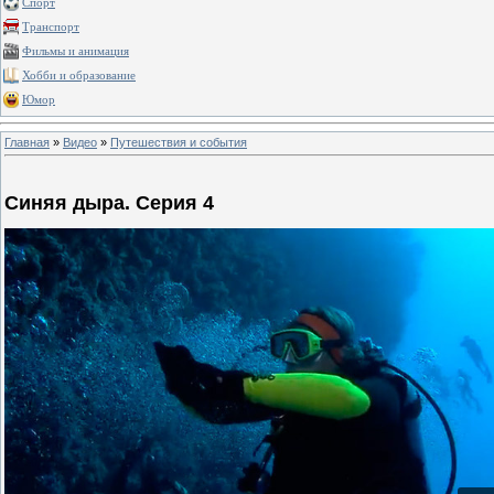
Спорт
Транспорт
Фильмы и анимация
Хобби и образование
Юмор
Главная
»
Видео
»
Путешествия и события
Синяя дыра. Серия 4