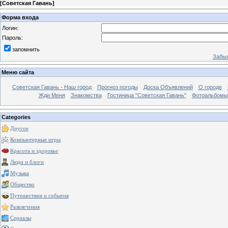
[
Советская Гавань
]
Форма входа
Логин:
Пароль:
запомнить
Забыл
Меню сайта
Советская Гавань - Наш город
Прогноз погоды
Доска Объявлений
О городе
Жди Меня
Знакомства
Гостиница "Советская Гавань"
Фотоальбомы
Categories
Другое
Компьютерные игры
Красота и здоровье
Люди и блоги
Музыка
Общество
Путешествия и события
Развлечения
Сериалы