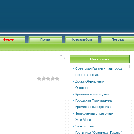
Форум
Почта
Фотоальбом
Погода
Меню сайта
Советская Гавань - Наш город
Прогноз погоды
Доска Объявлений
О городе
Краеведческий музей
Городская Прокуратура
Криминальная хроника
Телефонный справочник
Жди Меня
Знакомства
Гостиница "Советская Гавань"