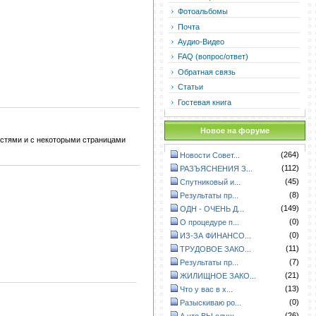
Фотоальбомы
Почта
Аудио-Видео
FAQ (вопрос/ответ)
Обратная связь
Статьи
Гостевая книга
Новое на форуме
остями и с некоторыми страницами
(264)
Новости Совет...
(112)
РАЗЪЯСНЕНИЯ З...
(45)
Спутниковый и...
(8)
Результаты пр...
(149)
ОДН - ОЧЕНЬ Д...
(0)
О процедуре п...
(0)
ИЗ-ЗА ФИНАНСО...
(11)
ТРУДОВОЕ ЗАКО...
(7)
Результаты пр...
(21)
ЖИЛИЩНОЕ ЗАКО...
(13)
Что у вас в х...
(0)
Разыскиваю ро...
(26)