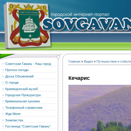
Главная
»
Видео
»
Путешествия и событ
Советская Гавань - Наш город
Прогноз погоды
Доска Объявлений
Кечарис
О городе
Краеведческий музей
Городская Прокуратура
Криминальная хроника
Телефонный справочник
Жди Меня
Знакомства
Гостиница "Советская Гавань"