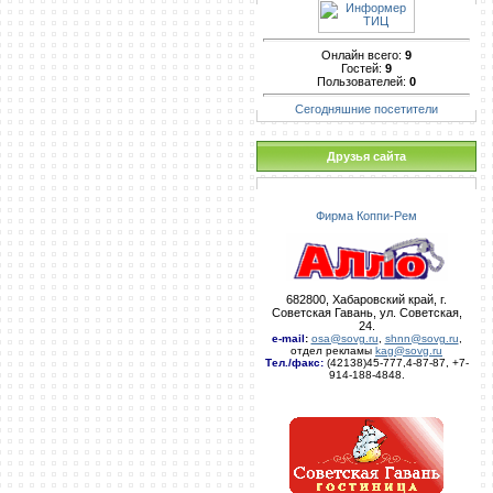
Онлайн всего:
9
Гостей:
9
Пользователей:
0
Сегодняшние посетители
Друзья сайта
Фирма Коппи-Рем
682800, Хабаровский край, г.
Советская Гавань, ул. Советская,
24.
e-mail
:
osa@sovg.ru
,
shnn@sovg.ru
,
отдел рекламы
kag@sovg.ru
Тел./факс:
(42138)45-777,4-87-87, +7-
914-188-4848.