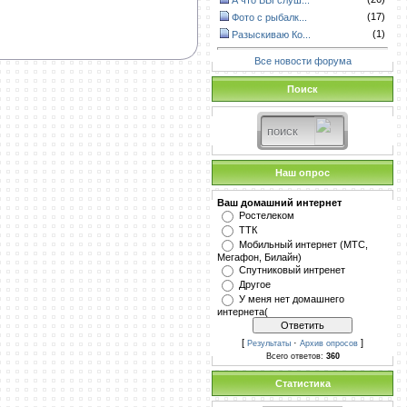
А что ВЫ слуш...
(17)
Фото с рыбалк...
(1)
Разыскиваю Ко...
Все новости форума
Поиск
Наш опрос
Ваш домашний интернет
Ростелеком
ТТК
Мобильный интернет (МТС,
Мегафон, Билайн)
Спутниковый интренет
Другое
У меня нет домашнего
интернета(
[
·
]
Результаты
Архив опросов
Всего ответов:
360
Статистика