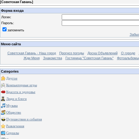
[
Советская Гавань
]
Форма входа
Логин:
Пароль:
запомнить
Забыл
Меню сайта
Советская Гавань - Наш город
Прогноз погоды
Доска Объявлений
О городе
Жди Меня
Знакомства
Гостиница "Советская Гавань"
Фотоальбомы
Categories
Другое
Компьютерные игры
Красота и здоровье
Люди и блоги
Музыка
Общество
Путешествия и события
Развлечения
Сериалы