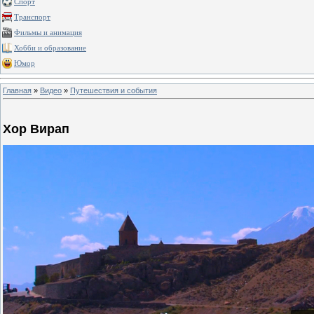
Спорт
Транспорт
Фильмы и анимация
Хобби и образование
Юмор
Главная
»
Видео
»
Путешествия и события
Хор Вирап