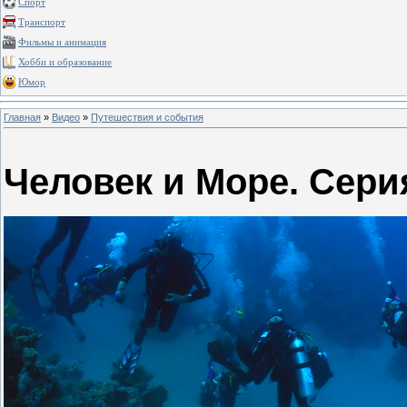
Спорт
Транспорт
Фильмы и анимация
Хобби и образование
Юмор
Главная
»
Видео
»
Путешествия и события
Человек и Море. Сери