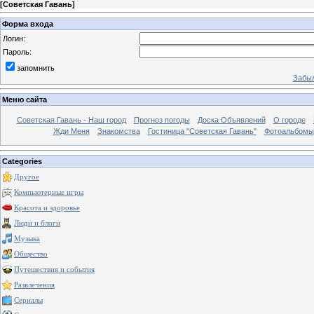
[
Советская Гавань
]
Форма входа
Логин:
Пароль:
запомнить
Забыл
Меню сайта
Советская Гавань - Наш город
Прогноз погоды
Доска Объявлений
О городе
Жди Меня
Знакомства
Гостиница "Советская Гавань"
Фотоальбомы
Categories
Другое
Компьютерные игры
Красота и здоровье
Люди и блоги
Музыка
Общество
Путешествия и события
Развлечения
Сериалы