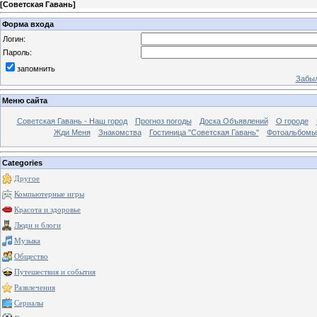
[
Советская Гавань
]
Форма входа
Логин:
Пароль:
запомнить
Забыл
Меню сайта
Советская Гавань - Наш город
Прогноз погоды
Доска Объявлений
О городе
Жди Меня
Знакомства
Гостиница "Советская Гавань"
Фотоальбомы
Categories
Другое
Компьютерные игры
Красота и здоровье
Люди и блоги
Музыка
Общество
Путешествия и события
Развлечения
Сериалы