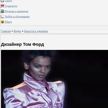
Спорт
Транспорт
Фильмы и анимация
Хобби и образование
Юмор
Главная
»
Видео
»
Красота и здоровье
Дизайнер Том Форд