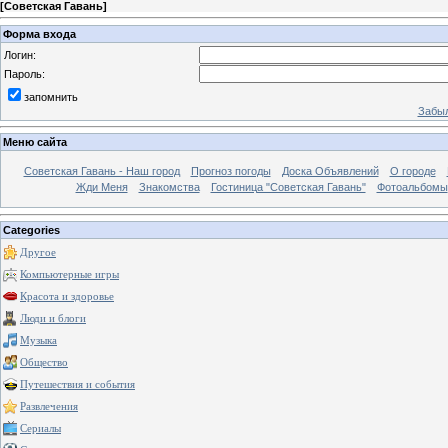
[
Советская Гавань
]
Форма входа
Логин:
Пароль:
запомнить
Забыл
Меню сайта
Советская Гавань - Наш город
Прогноз погоды
Доска Объявлений
О городе
Жди Меня
Знакомства
Гостиница "Советская Гавань"
Фотоальбомы
Categories
Другое
Компьютерные игры
Красота и здоровье
Люди и блоги
Музыка
Общество
Путешествия и события
Развлечения
Сериалы