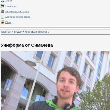
Спорт
Транспорт
Фильмы и анимация
Хобби и образование
Юмор
Главная
»
Видео
»
Красота и здоровье
Униформа от Симачева