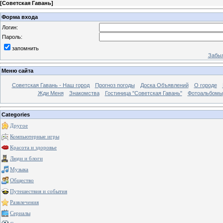
[
Советская Гавань
]
Форма входа
Логин:
Пароль:
запомнить
Забыл
Меню сайта
Советская Гавань - Наш город
Прогноз погоды
Доска Объявлений
О городе
Жди Меня
Знакомства
Гостиница "Советская Гавань"
Фотоальбомы
Categories
Другое
Компьютерные игры
Красота и здоровье
Люди и блоги
Музыка
Общество
Путешествия и события
Развлечения
Сериалы