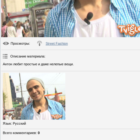
Просмотры
:
Street Fashion
Описание материала
:
Антон любит простые и даже нелепые вещи.
Язык
: Русский
Всего комментариев
:
0