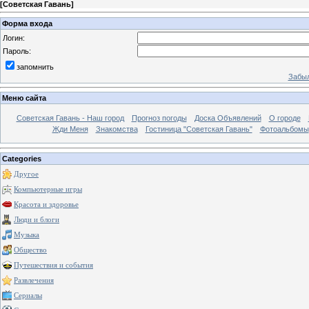
[
Советская Гавань
]
Форма входа
Логин:
Пароль:
запомнить
Забыл
Меню сайта
Советская Гавань - Наш город
Прогноз погоды
Доска Объявлений
О городе
Жди Меня
Знакомства
Гостиница "Советская Гавань"
Фотоальбомы
Categories
Другое
Компьютерные игры
Красота и здоровье
Люди и блоги
Музыка
Общество
Путешествия и события
Развлечения
Сериалы