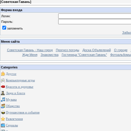
[
Советская Гавань
]
Форма входа
Логин:
Пароль:
запомнить
Забыл
Меню сайта
Советская Гавань - Наш город
Прогноз погоды
Доска Объявлений
О городе
Жди Меня
Знакомства
Гостиница "Советская Гавань"
Фотоальбомы
Categories
Другое
Компьютерные игры
Красота и здоровье
Люди и блоги
Музыка
Общество
Путешествия и события
Развлечения
Сериалы