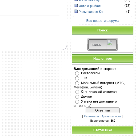
А что ВЫ слуш...
(17)
Фото с рыбалк...
(1)
Разыскиваю Ко...
Все новости форума
Поиск
Наш опрос
Ваш домашний интернет
Ростелеком
ТТК
Мобильный интернет (МТС,
Мегафон, Билайн)
Спутниковый интренет
Другое
У меня нет домашнего
интернета(
[
·
]
Результаты
Архив опросов
Всего ответов:
360
Статистика