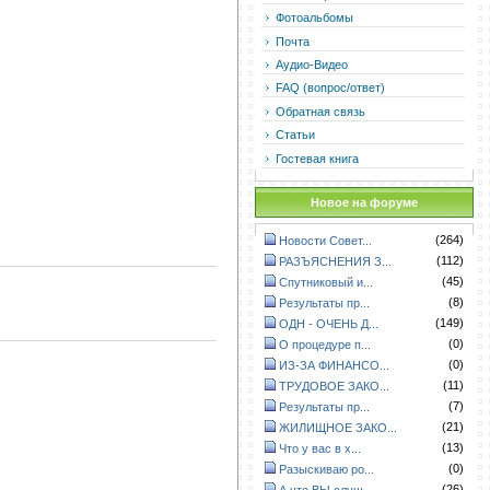
Фотоальбомы
Почта
Аудио-Видео
FAQ (вопрос/ответ)
Обратная связь
Статьи
Гостевая книга
Новое на форуме
(264)
Новости Совет...
(112)
РАЗЪЯСНЕНИЯ З...
(45)
Спутниковый и...
(8)
Результаты пр...
(149)
ОДН - ОЧЕНЬ Д...
(0)
О процедуре п...
(0)
ИЗ-ЗА ФИНАНСО...
(11)
ТРУДОВОЕ ЗАКО...
(7)
Результаты пр...
(21)
ЖИЛИЩНОЕ ЗАКО...
(13)
Что у вас в х...
(0)
Разыскиваю ро...
(26)