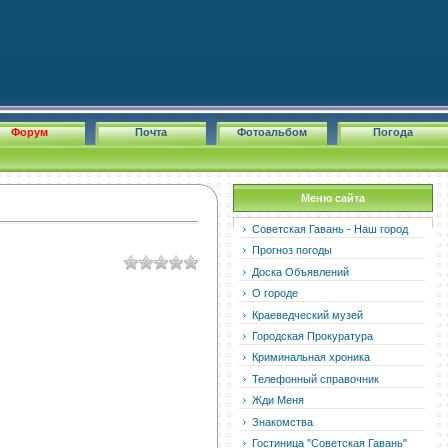
Форум
Почта
Фотоальбом
Погода
Меню сайта
Советская Гавань - Наш город
Прогноз погоды
Доска Объявлений
О городе
Краеведческий музей
Городская Прокуратура
Криминальная хроника
Телефонный справочник
Жди Меня
Знакомства
Гостиница "Советская Гавань"