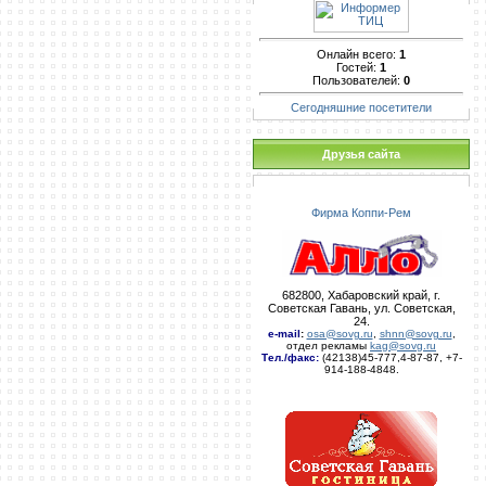
Онлайн всего:
1
Гостей:
1
Пользователей:
0
Сегодняшние посетители
Друзья сайта
Фирма Коппи-Рем
682800, Хабаровский край, г.
Советская Гавань, ул. Советская,
24.
e-mail
:
osa@sovg.ru
,
shnn@sovg.ru
,
отдел рекламы
kag@sovg.ru
Тел./факс:
(42138)45-777,4-87-87, +7-
914-188-4848.