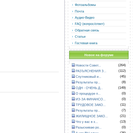
Фотоальбомы
Почта
Аудио-Видео
FAQ (вопрос/ответ)
Обратная связь
Статьи
Гостевая книга
Новое на форуме
(264)
Новости Совет...
(112)
РАЗЪЯСНЕНИЯ З...
(45)
Спутниковый и...
(8)
Результаты пр...
(149)
ОДН - ОЧЕНЬ Д...
(0)
О процедуре п...
(0)
ИЗ-ЗА ФИНАНСО...
(11)
ТРУДОВОЕ ЗАКО...
(7)
Результаты пр...
(21)
ЖИЛИЩНОЕ ЗАКО...
(13)
Что у вас в х...
(0)
Разыскиваю ро...
(26)