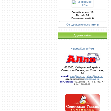
Онлайн всего:
18
Гостей:
18
Пользователей:
0
Сегодняшние посетители
Друзья сайта
Фирма Коппи-Рем
682800, Хабаровский край, г.
Советская Гавань, ул. Советская,
24.
e-mail
:
osa@sovg.ru
,
shnn@sovg.ru
,
отдел рекламы
kag@sovg.ru
Тел./факс:
(42138)45-777,4-87-87, +7-
914-188-4848.