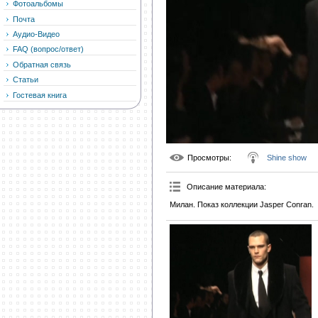
Фотоальбомы
Почта
Аудио-Видео
FAQ (вопрос/ответ)
Обратная связь
Статьи
Гостевая книга
Просмотры
:
Shine show
Описание материала
:
Милан. Показ коллекции Jasper Conran.