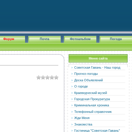
Форум
Почта
Фотоальбом
Погода
Меню сайта
Советская Гавань - Наш город
Прогноз погоды
Доска Объявлений
О городе
Краеведческий музей
Городская Прокуратура
Криминальная хроника
Телефонный справочник
Жди Меня
Знакомства
Гостиница "Советская Гавань"