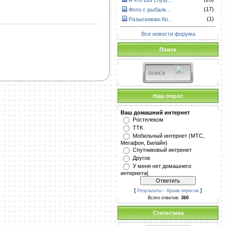
А что ВЫ слуш...
(17)
Фото с рыбалк...
(1)
Разыскиваю Ко...
Все новости форума
Поиск
Наш опрос
Ваш домашний интернет
Ростелеком
ТТК
Мобильный интернет (МТС,
Мегафон, Билайн)
Спутниковый интренет
Другое
У меня нет домашнего
интернета(
[
·
]
Результаты
Архив опросов
Всего ответов:
360
Статистика