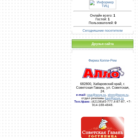
Онлайн всего:
1
Гостей:
1
Пользователей:
0
Сегодняшние посетители
Друзья сайта
Фирма Коппи-Рем
682800, Хабаровский край, г.
Советская Гавань, ул. Советская,
24.
e-mail
:
osa@sovg.ru
,
shnn@sovg.ru
,
отдел рекламы
kag@sovg.ru
Тел./факс:
(42138)45-777,4-87-87, +7-
914-188-4848.