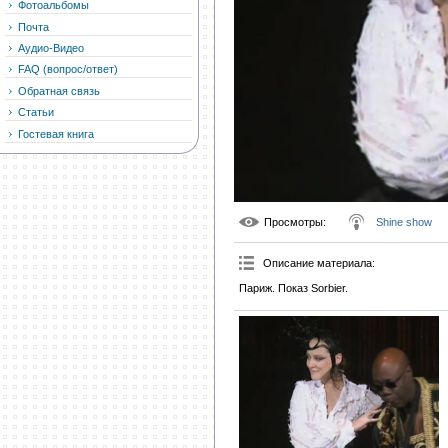
Фотоальбомы
Почта
Аудио-Видео
FAQ (вопрос/ответ)
Обратная связь
Статьи
Гостевая книга
Просмотры
:
Shine show
Описание материала
:
Париж. Показ Sorbier.