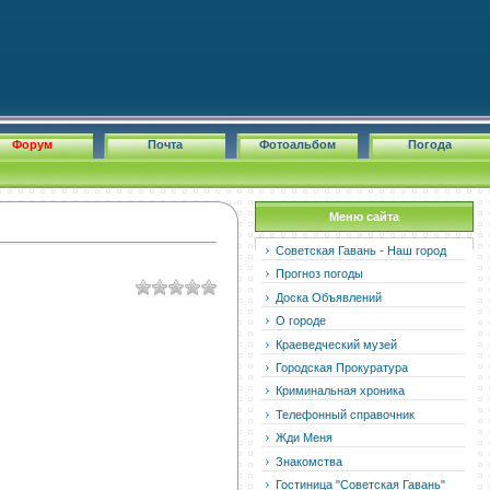
Форум
Почта
Фотоальбом
Погода
Меню сайта
Советская Гавань - Наш город
Прогноз погоды
Доска Объявлений
О городе
Краеведческий музей
Городская Прокуратура
Криминальная хроника
Телефонный справочник
Жди Меня
Знакомства
Гостиница "Советская Гавань"