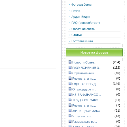
Фотоальбомы
Почта
Аудио-Видео
FAQ (вопрос/ответ)
Обратная связь
Статьи
Гостевая книга
Новое на форуме
(264)
Новости Совет...
(112)
РАЗЪЯСНЕНИЯ З...
(45)
Спутниковый и...
(8)
Результаты пр...
(149)
ОДН - ОЧЕНЬ Д...
(0)
О процедуре п...
(0)
ИЗ-ЗА ФИНАНСО...
(11)
ТРУДОВОЕ ЗАКО...
(7)
Результаты пр...
(21)
ЖИЛИЩНОЕ ЗАКО...
(13)
Что у вас в х...
(0)
Разыскиваю ро...
(26)