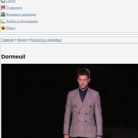
Спорт
Транспорт
Фильмы и анимация
Хобби и образование
Юмор
Главная
»
Видео
»
Красота и здоровье
Dormeuil