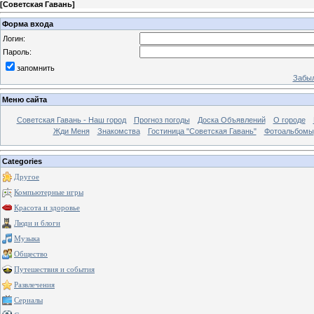
[
Советская Гавань
]
Форма входа
Логин:
Пароль:
запомнить
Забыл
Меню сайта
Советская Гавань - Наш город
Прогноз погоды
Доска Объявлений
О городе
Жди Меня
Знакомства
Гостиница "Советская Гавань"
Фотоальбомы
Categories
Другое
Компьютерные игры
Красота и здоровье
Люди и блоги
Музыка
Общество
Путешествия и события
Развлечения
Сериалы