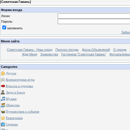
[
Советская Гавань
]
Форма входа
Логин:
Пароль:
запомнить
Забыл
Меню сайта
Советская Гавань - Наш город
Прогноз погоды
Доска Объявлений
О городе
Жди Меня
Знакомства
Гостиница "Советская Гавань"
Фотоальбомы
Categories
Другое
Компьютерные игры
Красота и здоровье
Люди и блоги
Музыка
Общество
Путешествия и события
Развлечения
Сериалы