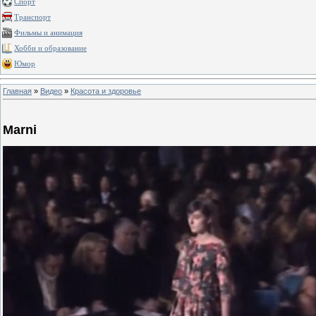
Спорт
Транспорт
Фильмы и анимация
Хобби и образование
Юмор
Главная
»
Видео
»
Красота и здоровье
Marni