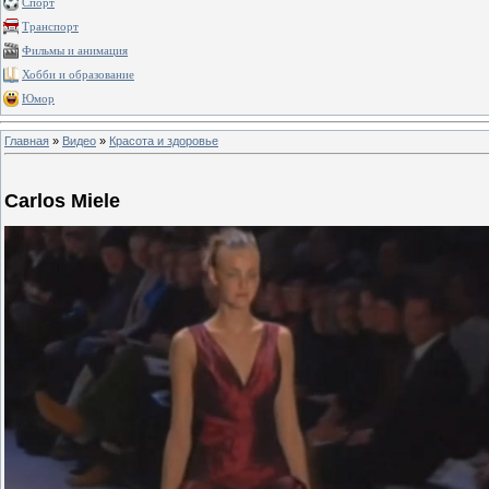
Спорт
Транспорт
Фильмы и анимация
Хобби и образование
Юмор
Главная
»
Видео
»
Красота и здоровье
Carlos Miele