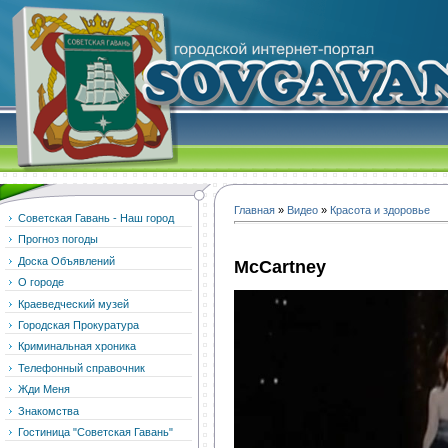
Главная
»
Видео
»
Красота и здоровье
Советская Гавань - Наш город
Прогноз погоды
Доска Объявлений
McCartney
О городе
Краеведческий музей
Городская Прокуратура
Криминальная хроника
Телефонный справочник
Жди Меня
Знакомства
Гостиница "Советская Гавань"