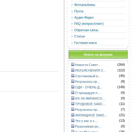
Фотоальбомы
Почта
Аудио-Видео
FAQ (вопрос/ответ)
Обратная связь
Статьи
Гостевая книга
Новое на форуме
(264)
Новости Совет...
(112)
РАЗЪЯСНЕНИЯ З...
(45)
Спутниковый и...
(8)
Результаты пр...
(149)
ОДН - ОЧЕНЬ Д...
(0)
О процедуре п...
(0)
ИЗ-ЗА ФИНАНСО...
(11)
ТРУДОВОЕ ЗАКО...
(7)
Результаты пр...
(21)
ЖИЛИЩНОЕ ЗАКО...
(13)
Что у вас в х...
(0)
Разыскиваю ро...
(26)