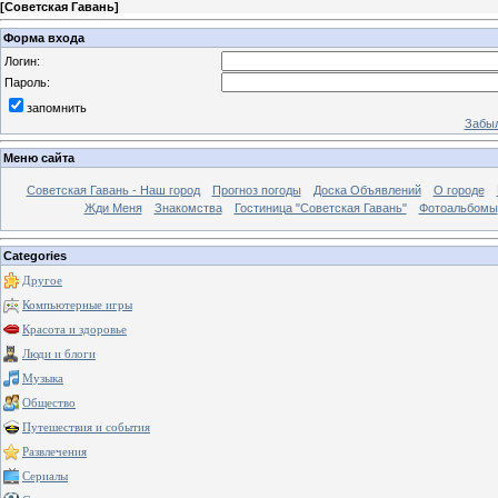
[
Советская Гавань
]
Форма входа
Логин:
Пароль:
запомнить
Забыл
Меню сайта
Советская Гавань - Наш город
Прогноз погоды
Доска Объявлений
О городе
Жди Меня
Знакомства
Гостиница "Советская Гавань"
Фотоальбомы
Categories
Другое
Компьютерные игры
Красота и здоровье
Люди и блоги
Музыка
Общество
Путешествия и события
Развлечения
Сериалы