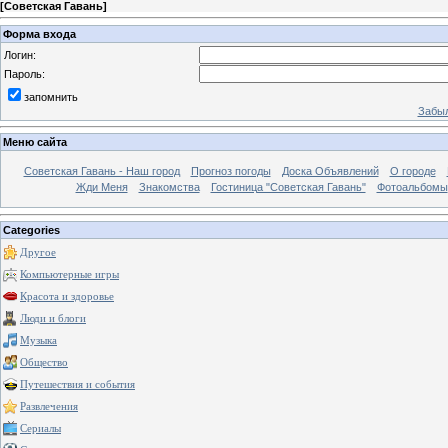
[
Советская Гавань
]
Форма входа
Логин:
Пароль:
запомнить
Забыл
Меню сайта
Советская Гавань - Наш город
Прогноз погоды
Доска Объявлений
О городе
Жди Меня
Знакомства
Гостиница "Советская Гавань"
Фотоальбомы
Categories
Другое
Компьютерные игры
Красота и здоровье
Люди и блоги
Музыка
Общество
Путешествия и события
Развлечения
Сериалы