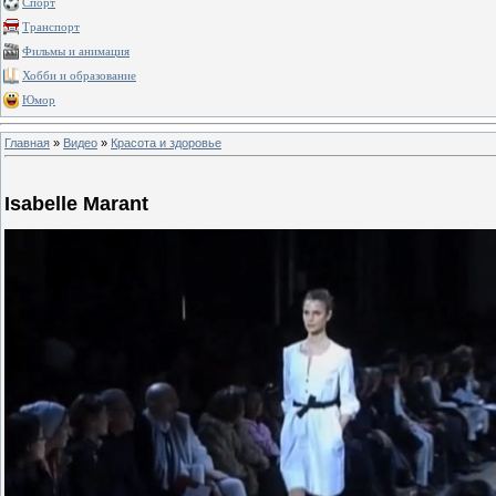
Спорт
Транспорт
Фильмы и анимация
Хобби и образование
Юмор
Главная
»
Видео
»
Красота и здоровье
Isabelle Marant