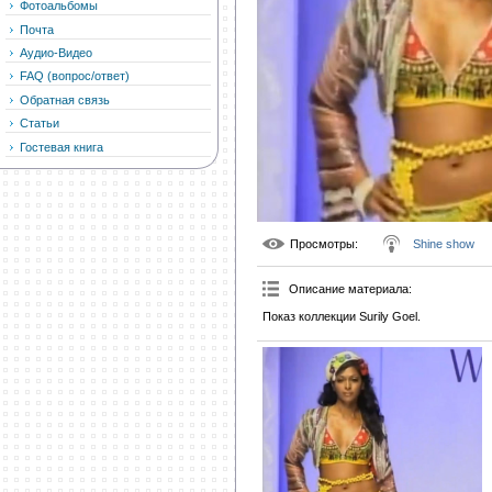
Фотоальбомы
Почта
Аудио-Видео
FAQ (вопрос/ответ)
Обратная связь
Статьи
Гостевая книга
Просмотры
:
Shine show
Описание материала
:
Показ коллекции Surily Goel.