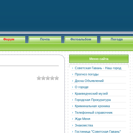
Форум
Почта
Фотоальбом
Погода
Меню сайта
Советская Гавань - Наш город
Прогноз погоды
Доска Объявлений
О городе
Краеведческий музей
Городская Прокуратура
Криминальная хроника
Телефонный справочник
Жди Меня
Знакомства
Гостиница "Советская Гавань"