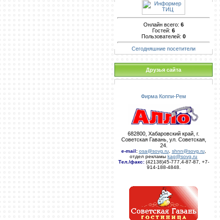
Онлайн всего:
6
Гостей:
6
Пользователей:
0
Сегодняшние посетители
Друзья сайта
Фирма Коппи-Рем
682800, Хабаровский край, г.
Советская Гавань, ул. Советская,
24.
e-mail
:
osa@sovg.ru
,
shnn@sovg.ru
,
отдел рекламы
kag@sovg.ru
Тел./факс:
(42138)45-777,4-87-87, +7-
914-188-4848.