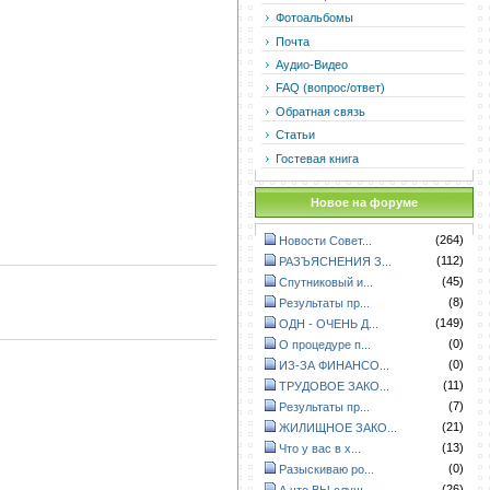
Фотоальбомы
Почта
Аудио-Видео
FAQ (вопрос/ответ)
Обратная связь
Статьи
Гостевая книга
Новое на форуме
(264)
Новости Совет...
(112)
РАЗЪЯСНЕНИЯ З...
(45)
Спутниковый и...
(8)
Результаты пр...
(149)
ОДН - ОЧЕНЬ Д...
(0)
О процедуре п...
(0)
ИЗ-ЗА ФИНАНСО...
(11)
ТРУДОВОЕ ЗАКО...
(7)
Результаты пр...
(21)
ЖИЛИЩНОЕ ЗАКО...
(13)
Что у вас в х...
(0)
Разыскиваю ро...
(26)