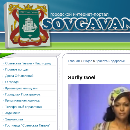
Главная
»
Видео
»
Красота и здоровье
Советская Гавань - Наш город
Прогноз погоды
Доска Объявлений
Surily Goel
О городе
Краеведческий музей
Городская Прокуратура
Криминальная хроника
Телефонный справочник
Жди Меня
Знакомства
Гостиница "Советская Гавань"