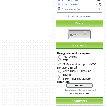
А что ВЫ слуш...
(17)
Фото с рыбалк...
(1)
Разыскиваю Ко...
Все новости форума
Поиск
Наш опрос
Ваш домашний интернет
Ростелеком
ТТК
Мобильный интернет (МТС,
Мегафон, Билайн)
Спутниковый интренет
Другое
У меня нет домашнего
интернета(
[
·
]
Результаты
Архив опросов
Всего ответов:
360
Статистика