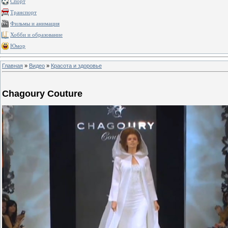
Спорт
Транспорт
Фильмы и анимация
Хобби и образование
Юмор
Главная
»
Видео
»
Красота и здоровье
Chagoury Couture