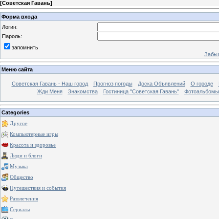
[
Советская Гавань
]
Форма входа
Логин:
Пароль:
запомнить
Забыл
Меню сайта
Советская Гавань - Наш город
Прогноз погоды
Доска Объявлений
О городе
Жди Меня
Знакомства
Гостиница "Советская Гавань"
Фотоальбомы
Categories
Другое
Компьютерные игры
Красота и здоровье
Люди и блоги
Музыка
Общество
Путешествия и события
Развлечения
Сериалы