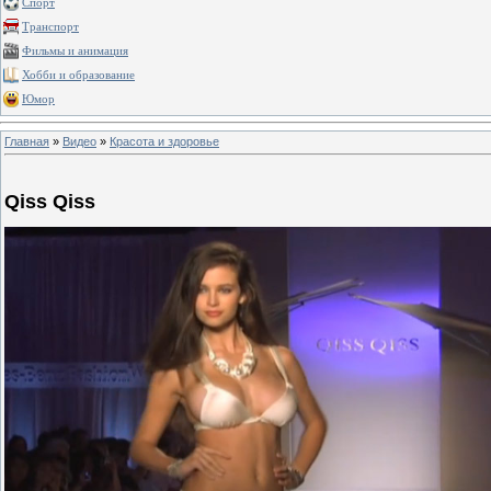
Спорт
Транспорт
Фильмы и анимация
Хобби и образование
Юмор
Главная
»
Видео
»
Красота и здоровье
Qiss Qiss