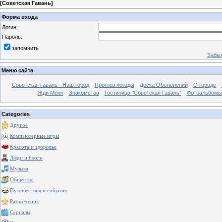
[
Советская Гавань
]
Форма входа
Логин:
Пароль:
запомнить
Забыл
Меню сайта
Советская Гавань - Наш город
Прогноз погоды
Доска Объявлений
О городе
Жди Меня
Знакомства
Гостиница "Советская Гавань"
Фотоальбомы
Categories
Другое
Компьютерные игры
Красота и здоровье
Люди и блоги
Музыка
Общество
Путешествия и события
Развлечения
Сериалы