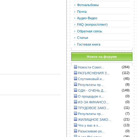
Фотоальбомы
Почта
Аудио-Видео
FAQ (вопрос/ответ)
Обратная связь
Статьи
Гостевая книга
Новое на форуме
(264)
Новости Совет...
(112)
РАЗЪЯСНЕНИЯ З...
(45)
Спутниковый и...
(8)
Результаты пр...
(149)
ОДН - ОЧЕНЬ Д...
(0)
О процедуре п...
(0)
ИЗ-ЗА ФИНАНСО...
(11)
ТРУДОВОЕ ЗАКО...
(7)
Результаты пр...
(21)
ЖИЛИЩНОЕ ЗАКО...
(13)
Что у вас в х...
(0)
Разыскиваю ро...
(26)