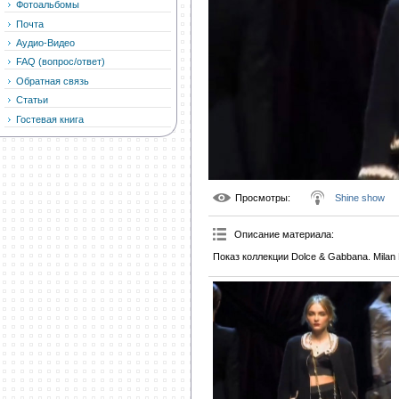
Фотоальбомы
Почта
Аудио-Видео
FAQ (вопрос/ответ)
Обратная связь
Статьи
Гостевая книга
Просмотры
:
Shine show
Описание материала
:
Показ коллекции Dolce & Gabbana. Milan