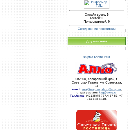
Онлайн всего:
6
Гостей:
6
Пользователей:
0
Сегодняшние посетители
Друзья сайта
Фирма Коппи-Рем
682800, Хабаровский край, г.
Советская Гавань, ул. Советская,
24.
e-mail
:
osa@sovg.ru
,
shnn@sovg.ru
,
отдел рекламы
kag@sovg.ru
Тел./факс:
(42138)45-777,4-87-87, +7-
914-188-4848.