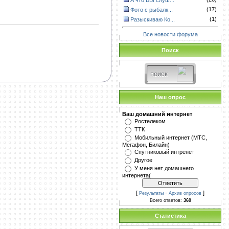
А что ВЫ слуш...
(17)
Фото с рыбалк...
(1)
Разыскиваю Ко...
Все новости форума
Поиск
Наш опрос
Ваш домашний интернет
Ростелеком
ТТК
Мобильный интернет (МТС,
Мегафон, Билайн)
Спутниковый интренет
Другое
У меня нет домашнего
интернета(
[
·
]
Результаты
Архив опросов
Всего ответов:
360
Статистика