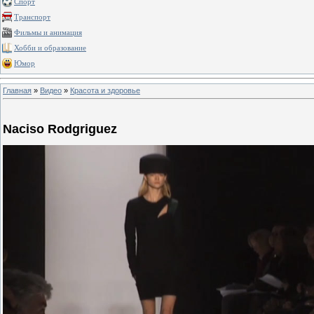
Спорт
Транспорт
Фильмы и анимация
Хобби и образование
Юмор
Главная
»
Видео
»
Красота и здоровье
Naciso Rodgriguez