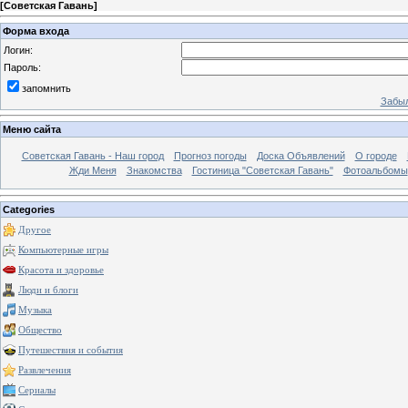
[
Советская Гавань
]
Форма входа
Логин:
Пароль:
запомнить
Забыл
Меню сайта
Советская Гавань - Наш город
Прогноз погоды
Доска Объявлений
О городе
Жди Меня
Знакомства
Гостиница "Советская Гавань"
Фотоальбомы
Categories
Другое
Компьютерные игры
Красота и здоровье
Люди и блоги
Музыка
Общество
Путешествия и события
Развлечения
Сериалы