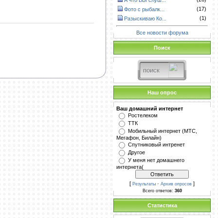
А что ВЫ слуш...
(17)
Фото с рыбалк...
(1)
Разыскиваю Ко...
Все новости форума
Поиск
Наш опрос
Ваш домашний интернет
Ростелеком
ТТК
Мобильный интернет (МТС,
Мегафон, Билайн)
Спутниковый интренет
Другое
У меня нет домашнего
интернета(
[
·
]
Результаты
Архив опросов
Всего ответов:
360
Статистика