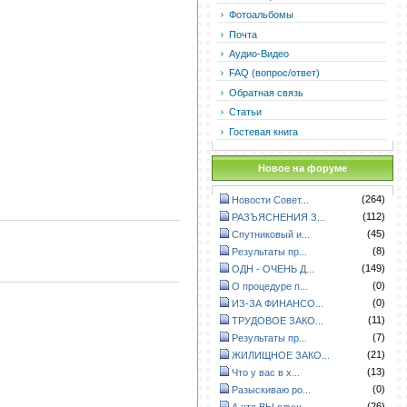
Фотоальбомы
Почта
Аудио-Видео
FAQ (вопрос/ответ)
Обратная связь
Статьи
Гостевая книга
Новое на форуме
(264)
Новости Совет...
(112)
РАЗЪЯСНЕНИЯ З...
(45)
Спутниковый и...
(8)
Результаты пр...
(149)
ОДН - ОЧЕНЬ Д...
(0)
О процедуре п...
(0)
ИЗ-ЗА ФИНАНСО...
(11)
ТРУДОВОЕ ЗАКО...
(7)
Результаты пр...
(21)
ЖИЛИЩНОЕ ЗАКО...
(13)
Что у вас в х...
(0)
Разыскиваю ро...
(26)