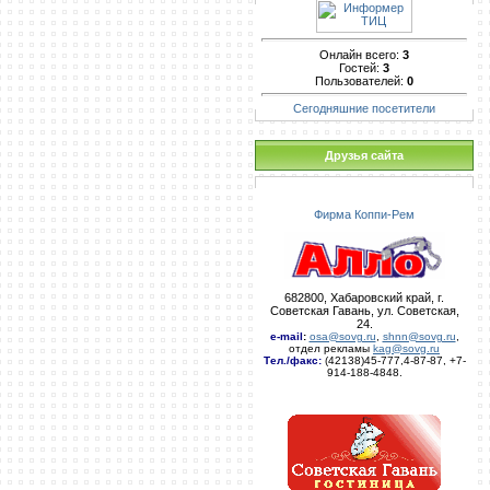
Онлайн всего:
3
Гостей:
3
Пользователей:
0
Сегодняшние посетители
Друзья сайта
Фирма Коппи-Рем
682800, Хабаровский край, г.
Советская Гавань, ул. Советская,
24.
e-mail
:
osa@sovg.ru
,
shnn@sovg.ru
,
отдел рекламы
kag@sovg.ru
Тел./факс:
(42138)45-777,4-87-87, +7-
914-188-4848.