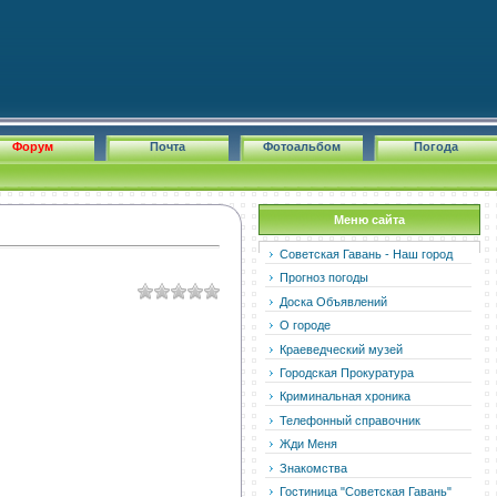
Форум
Почта
Фотоальбом
Погода
Меню сайта
Советская Гавань - Наш город
Прогноз погоды
Доска Объявлений
О городе
Краеведческий музей
Городская Прокуратура
Криминальная хроника
Телефонный справочник
Жди Меня
Знакомства
Гостиница "Советская Гавань"