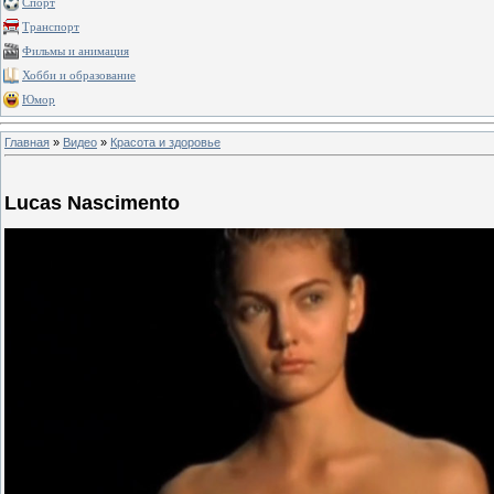
Спорт
Транспорт
Фильмы и анимация
Хобби и образование
Юмор
Главная
»
Видео
»
Красота и здоровье
Lucas Nascimento