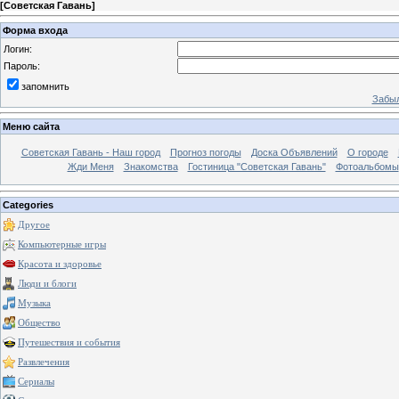
[
Советская Гавань
]
Форма входа
Логин:
Пароль:
запомнить
Забыл
Меню сайта
Советская Гавань - Наш город
Прогноз погоды
Доска Объявлений
О городе
Жди Меня
Знакомства
Гостиница "Советская Гавань"
Фотоальбомы
Categories
Другое
Компьютерные игры
Красота и здоровье
Люди и блоги
Музыка
Общество
Путешествия и события
Развлечения
Сериалы