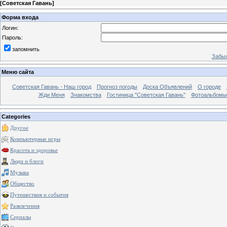
[
Советская Гавань
]
Форма входа
Логин:
Пароль:
запомнить
Забыл
Меню сайта
Советская Гавань - Наш город
Прогноз погоды
Доска Объявлений
О городе
Жди Меня
Знакомства
Гостиница "Советская Гавань"
Фотоальбомы
Categories
Другое
Компьютерные игры
Красота и здоровье
Люди и блоги
Музыка
Общество
Путешествия и события
Развлечения
Сериалы