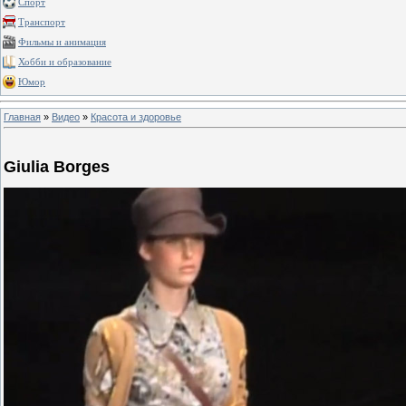
Спорт
Транспорт
Фильмы и анимация
Хобби и образование
Юмор
Главная
»
Видео
»
Красота и здоровье
Giulia Borges