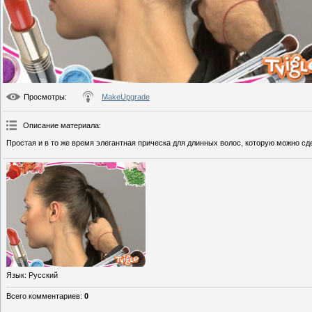
Просмотры
:
MakeUpgrade
Описание материала
:
Простая и в то же время элегантная прическа для длинных волос, которую можно сде
Язык
: Русский
Всего комментариев
:
0