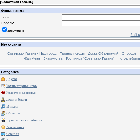
[
Советская Гавань
]
Форма входа
Логин:
Пароль:
запомнить
Забыл
Меню сайта
Советская Гавань - Наш город
Прогноз погоды
Доска Объявлений
О городе
Жди Меня
Знакомства
Гостиница "Советская Гавань"
Фотоальбомы
Categories
Другое
Компьютерные игры
Красота и здоровье
Люди и блоги
Музыка
Общество
Путешествия и события
Развлечения
Сериалы