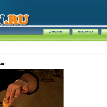
Домашняя
Знакомства
и»