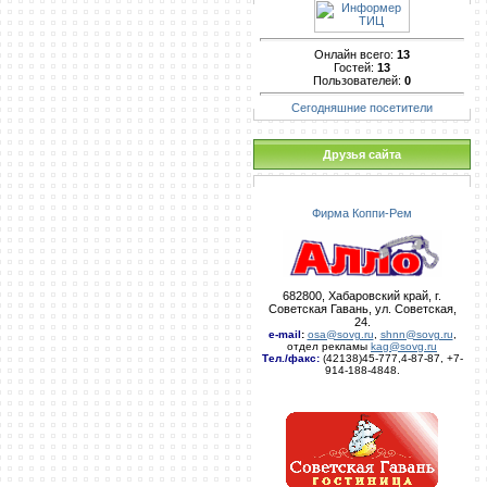
Онлайн всего:
13
Гостей:
13
Пользователей:
0
Сегодняшние посетители
Друзья сайта
Фирма Коппи-Рем
682800, Хабаровский край, г.
Советская Гавань, ул. Советская,
24.
e-mail
:
osa@sovg.ru
,
shnn@sovg.ru
,
отдел рекламы
kag@sovg.ru
Тел./факс:
(42138)45-777,4-87-87, +7-
914-188-4848.