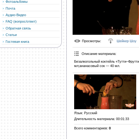
Фотоальбомы
Почта
Аудио-Видео
FAQ (вопрос/ответ)
Обратная связь
Статьи
Просмотры
:
Шейкер Шоу
Гостевая книга
Описание материала
:
Безалкогольный коктейль «Тутти–Фрутт
мл;ананасовый сок — 40 мл.
Язык
: Русский
Длительность материала
: 00:01:33
Всего комментариев
:
0