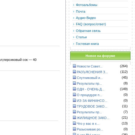
Фотоальбомы
Почта
Аудио-Видео
FAQ (вопрос/ответ)
Обратная связь
Статьи
Гостевая книга
Новое на форуме
мл;персиковый сок — 40
(264)
Новости Совет...
(112)
РАЗЪЯСНЕНИЯ З...
(45)
Спутниковый и...
(8)
Результаты пр...
(149)
ОДН - ОЧЕНЬ Д...
(0)
О процедуре п...
(0)
ИЗ-ЗА ФИНАНСО...
(11)
ТРУДОВОЕ ЗАКО...
(7)
Результаты пр...
(21)
ЖИЛИЩНОЕ ЗАКО...
(13)
Что у вас в х...
(0)
Разыскиваю ро...
(26)