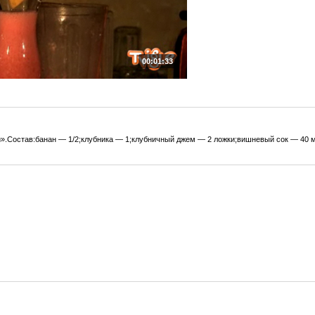
00:01:33
и».Состав:банан — 1/2;клубника — 1;клубничный джем — 2 ложки;вишневый сок — 40 