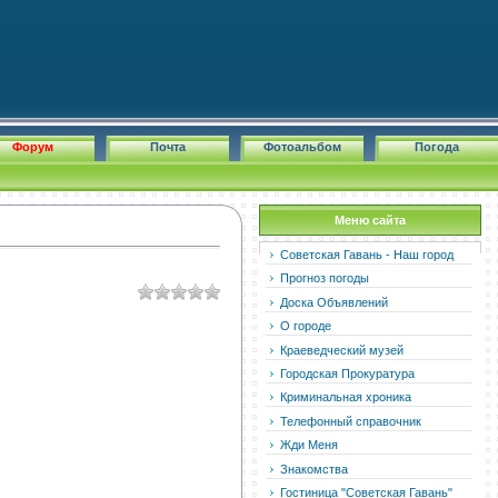
Форум
Почта
Фотоальбом
Погода
Меню сайта
Советская Гавань - Наш город
Прогноз погоды
Доска Объявлений
О городе
Краеведческий музей
Городская Прокуратура
Криминальная хроника
Телефонный справочник
Жди Меня
Знакомства
Гостиница "Советская Гавань"