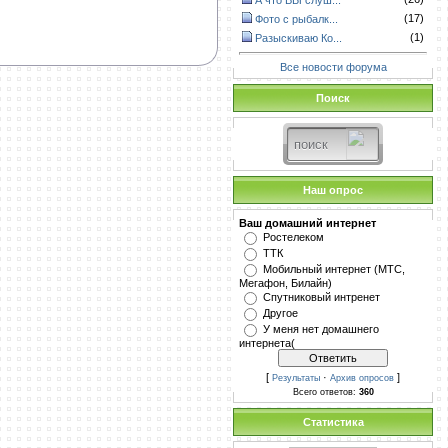
А что ВЫ слуш...
(17)
Фото с рыбалк...
(1)
Разыскиваю Ко...
Все новости форума
Поиск
Наш опрос
Ваш домашний интернет
Ростелеком
ТТК
Мобильный интернет (МТС,
Мегафон, Билайн)
Спутниковый интренет
Другое
У меня нет домашнего
интернета(
[
·
]
Результаты
Архив опросов
Всего ответов:
360
Статистика