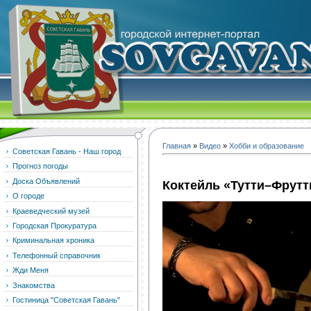
Главная
»
Видео
»
Хобби и образование
Советская Гавань - Наш город
Прогноз погоды
Доска Объявлений
Коктейль «Тутти–Фрутт
О городе
Краеведческий музей
Городская Прокуратура
Криминальная хроника
Телефонный справочник
Жди Меня
Знакомства
Гостиница "Советская Гавань"