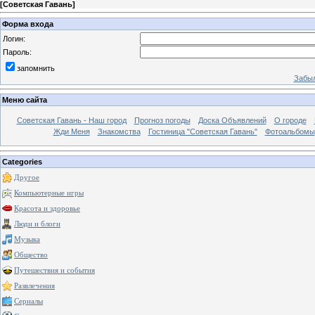
[
Советская Гавань
]
Форма входа
Логин:
Пароль:
запомнить
Забыл
Меню сайта
Советская Гавань - Наш город
Прогноз погоды
Доска Объявлений
О городе
Жди Меня
Знакомства
Гостиница "Советская Гавань"
Фотоальбомы
Categories
Другое
Компьютерные игры
Красота и здоровье
Люди и блоги
Музыка
Общество
Путешествия и события
Развлечения
Сериалы