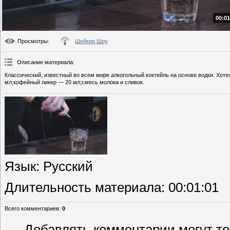
00:01
Просмотры
:
Шейкер Шоу
Описание материала
:
Классический, известный во всем мире алкогольный коктейль на основе водки. Хотело
мл;кофейный ликер — 20 мл;смесь молока и сливок.
Язык
: Русский
Длительность материала
: 00:01:01
Всего комментариев
:
0
Добавлять комментарии могут то